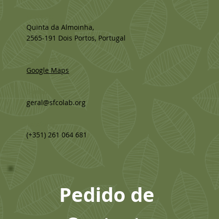
Morada:
Quinta da Almoinha,
2565-191 Dois Portos, Portugal
Localização:
Google Maps
E-mail:
geral@sfcolab.org
Telefone:
(+351) 261 064 681
Pedido de 