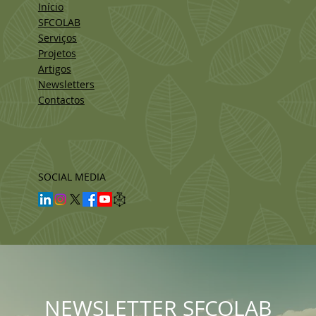
Início
SFCOLAB
Serviços
Projetos
Artigos
Newsletters
Contactos
SOCIAL MEDIA
NEWSLETTER SFCOLAB