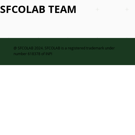
SFCOLAB TEAM
@ SFCOLAB 2024. SFCOLAB is a registered trademark under
number 618378 of INPI