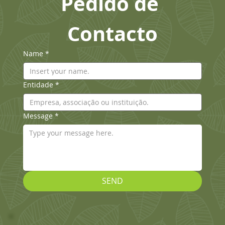
Pedido de 
Contacto
Name
*
Entidade
*
Message
*
SEND