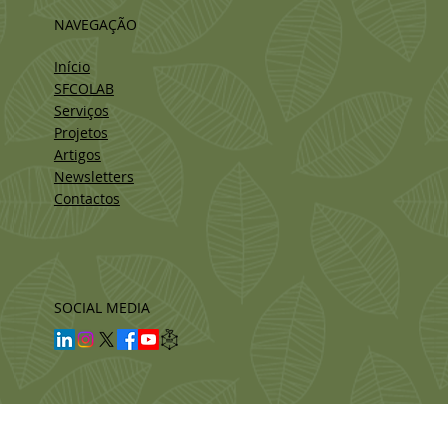
NAVEGAÇÃO
Início
SFCOLAB
Serviços
Projetos
Artigos
Newsletters
Contactos
SOCIAL MEDIA