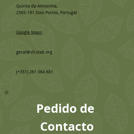
Quinta da Almoinha,
2565-191 Dois Portos, Portugal
Localização:
Google Maps
E-mail:
geral@sfcolab.org
Telefone:
(+351) 261 064 681
Pedido de 
Contacto