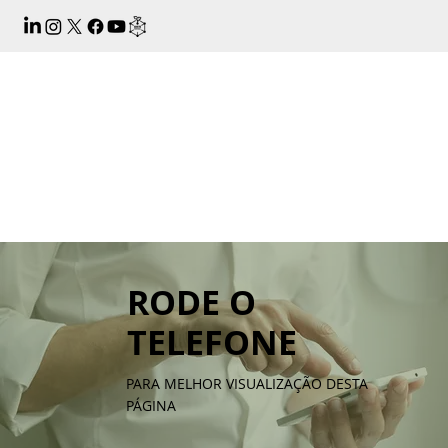
RODE O
TELEFONE
PARA MELHOR VISUALIZAÇÃO DESTA
PÁGINA