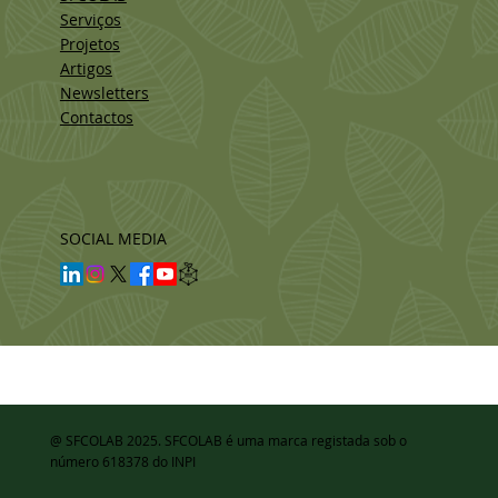
Serviços
Projetos
Artigos
Newsletters
Contactos
SOCIAL MEDIA
@ SFCOLAB 2025. SFCOLAB é uma marca registada sob o
número 618378 do INPI